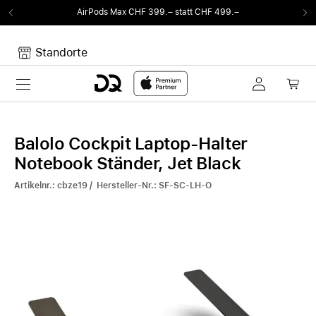
AirPods Max CHF 399.– statt CHF 499.–
Standorte
Toggle navigation
Dein Warenkorb
Noch keine Artikel im Warenkorb.
Balolo Cockpit Laptop-Halter
Notebook Ständer, Jet Black
Artikelnr.: cbze19 / Hersteller-Nr.: SF-SC-LH-O