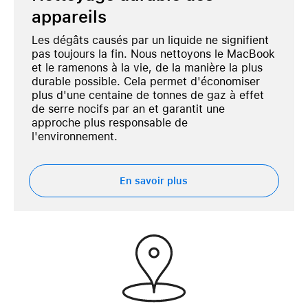
appareils
Les dégâts causés par un liquide ne signifient
pas toujours la fin. Nous nettoyons le MacBook
et le ramenons à la vie, de la manière la plus
durable possible. Cela permet d'économiser
plus d'une centaine de tonnes de gaz à effet
Que se passe-t-il en cas de dégât causé par un
de serre nocifs par an et garantit une
liquide?
approche plus responsable de
Dans 9 cas sur 10, un court-circuit se produit.
l'environnement.
Cependant, la tension sur les cartes
électroniques est faible. C'est pourquoi un dégât
En savoir plus
causé par un liquide n'est généralement pas
suffisant pour causer des dommages
irréversibles.
Tous les systèmes sont conçus pour s'éteindre en
cas de dégât causé par un liquide afin qu'ils ne
puissent pas être rallumés. Cependant, si vous
laissez l'appareil sécher, vous constaterez qu'il