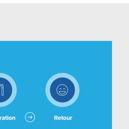
ce
iPhone 15
Coques iPhone
Accessoires iPhone
e
AppleCare+ pour iPhone
Comparer tous les iPhone
ook
Tous les iPhone (liste) 
urs
ments
VEAU
Accessoires Apple d'origine
Voir tous les accessoires
Accessoires Mac & MacBook
Accessoires Apple pour iPad
Accessoires Apple pour iPhone
Accessoires Apple Watch
Beats