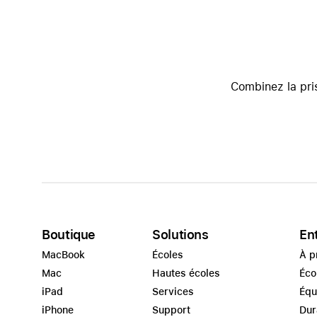
Combinez la pri
Boutique
Solutions
En
MacBook
Écoles
À p
Mac
Hautes écoles
Éco
iPad
Services
Équ
iPhone
Support
Dur