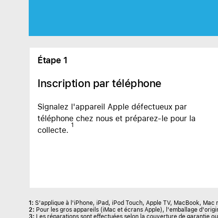
AppleCare+ pour Apple Watch
Compa
Apple
Étape 1
Inscription par téléphone
Signalez l'appareil Apple défectueux par
téléphone chez nous et préparez-le pour la
1
collecte.
1:
S'applique à l'iPhone, iPad, iPod Touch, Apple TV, MacBook, Mac 
2:
Pour les gros appareils (iMac et écrans Apple), l'emballage d'origi
3:
Les réparations sont effectuées selon la couverture de garantie ou