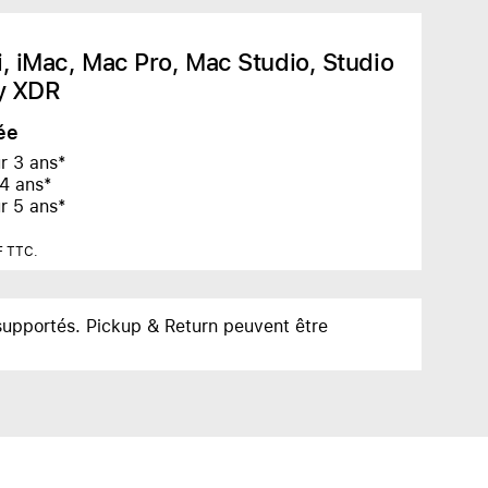
 iMac, Mac Pro, Mac Studio, Studio
ay XDR
rée
r 3 ans*
 4 ans*
r 5 ans*
HF TTC.
 supportés.
Pickup & Return peuvent être