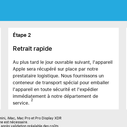
AppleCare+ pour HomePod
rer tous les AirPods
Care+ pour AirPods
Étape 2
Retrait rapide
Au plus tard le jour ouvrable suivant, l'appareil
Apple sera récupéré sur place par notre
prestataire logistique. Nous fournissons un
conteneur de transport spécial pour emballer
l'appareil en toute sécurité et l'expédier
immédiatement à notre département de
2
service.
mini, iMac, Mac Pro et Pro Display XDR
ne est nécessaire.
 après validation préalable des coûts.