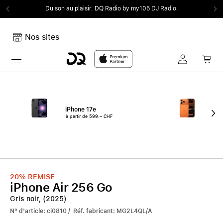
Du son au plaisir.
DQ Radio by my105 DJ Radio.
Nos sites
Toggle navigation
Mon panier
Votre panier est vide
iPhone 17e
iPh
à partir de 599.– CHF
à pa
20%
REMISE
iPhone Air 256 Go
Gris noir, (2025)
N° d'article: ci0810 / Réf. fabricant: MG2L4QL/A