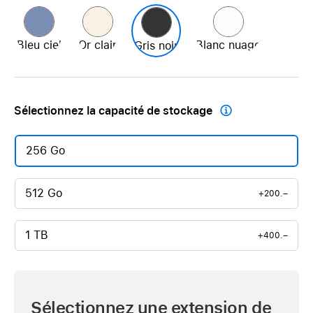
Bleu ciel
Or clair
Blanc nuage
Gris noir
Sélectionnez la capacité de stockage

256 Go
512 Go
+200.–
1 TB
+400.–
Sélectionnez une extension de