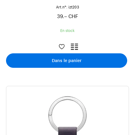
Art.n°: izt203
39.– CHF
En stock
Dans le panier