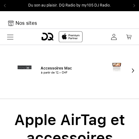
Du son au plaisir.
DQ Radio by my105 DJ Radio.
Nos sites
Toggle navigation
Mon panier
Votre panier est vide
Accessoires Mac
Acc
à partir de 12.– CHF
à pa
Apple AirTag et
accessoires