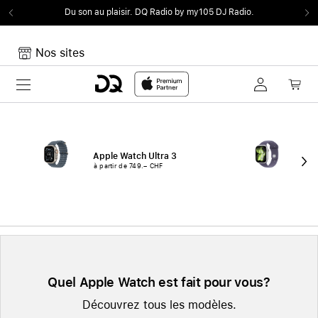
Du son au plaisir.
DQ Radio by my105 DJ Radio.
Nos sites
Toggle navigation
Mon panier
Votre panier est vide
Apple Watch Ultra 3
App
à partir de 749.– CHF
à p
Quel Apple Watch est fait pour vous?
Découvrez tous les modèles.