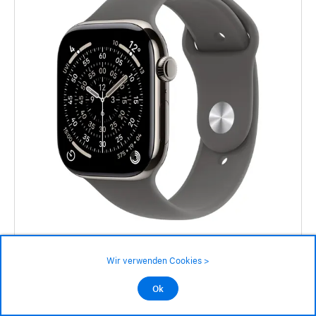
Wir verwenden Cookies >
Apple Watch Series 11
GPS + Cellular, 42 mm, Titan Natur, Sportarmband M/L Steingrau
Ok
Art.Nr. cw1617