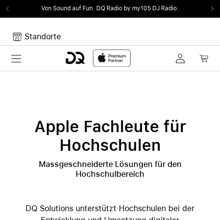
Von Sound auf Fun.
DQ Radio by my105 DJ Radio.
Standorte
Toggle navigation
Dein Warenkorb
Noch keine Artikel im Warenkorb.
Apple Fachleute für
Hochschulen
Massgeschneiderte Lösungen für den
Hochschulbereich
DQ Solutions unterstützt Hochschulen bei der