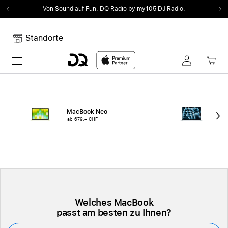
Von Sound auf Fun.
DQ Radio by my105 DJ Radio.
Standorte
Toggle navigation
Dein Warenkorb
Noch keine Artikel im Warenkorb.
MacBook Neo
15"
ab 679.– CHF
ab 
Welches MacBook
passt am besten zu Ihnen?