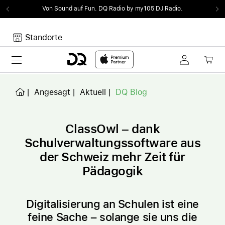
Von Sound auf Fun.
DQ Radio by my105 DJ Radio.
Standorte
Toggle navigation
Dein Warenkorb
Noch keine Artikel im Warenkorb.
Angesagt
Aktuell
DQ Blog
ClassOwl – dank
Schulverwaltungssoftware aus
der Schweiz mehr Zeit für
Pädagogik
Digitalisierung an Schulen ist eine
feine Sache – solange sie uns die