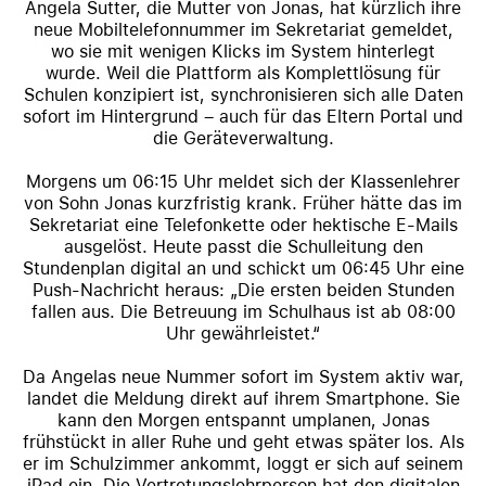
Angela Sutter, die Mutter von Jonas, hat kürzlich ihre
neue Mobiltelefonnummer im Sekretariat gemeldet,
wo sie mit wenigen Klicks im System hinterlegt
wurde. Weil die Plattform als Komplettlösung für
Schulen konzipiert ist, synchronisieren sich alle Daten
sofort im Hintergrund – auch für das Eltern Portal und
die Geräteverwaltung.
Morgens um 06:15 Uhr meldet sich der Klassenlehrer
von Sohn Jonas kurzfristig krank. Früher hätte das im
Sekretariat eine Telefonkette oder hektische E-Mails
ausgelöst. Heute passt die Schulleitung den
Stundenplan digital an und schickt um 06:45 Uhr eine
Push-Nachricht heraus: „Die ersten beiden Stunden
fallen aus. Die Betreuung im Schulhaus ist ab 08:00
Uhr gewährleistet.“
Da Angelas neue Nummer sofort im System aktiv war,
landet die Meldung direkt auf ihrem Smartphone. Sie
kann den Morgen entspannt umplanen, Jonas
frühstückt in aller Ruhe und geht etwas später los. Als
er im Schulzimmer ankommt, loggt er sich auf seinem
iPad ein. Die Vertretungslehrperson hat den digitalen